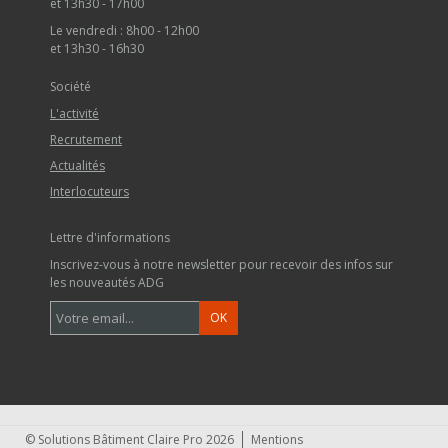
et 13h30 - 17h00
Le vendredi : 8h00 - 12h00
et 13h30 - 16h30
Société
L'activité
Recrutement
Actualités
Interlocuteurs
Lettre d'informations
Inscrivez-vous à notre newsletter pour recevoir des infos sur
les nouveautés ADG
© Solutions Bâtiment Claire Pro 2026
Mentions