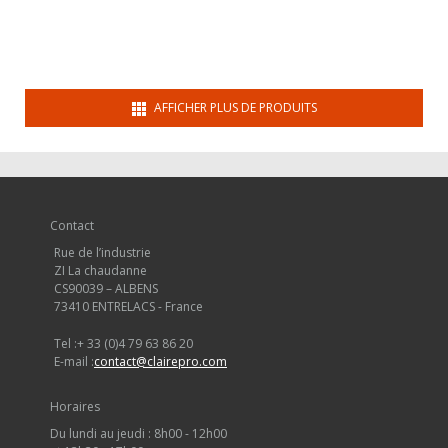
AFFICHER PLUS DE PRODUITS
Contact
Rue de l’industrie
ZI La chaudanne
CS90039 – ALBENS
73410 ENTRELACS - France
Tel :
+ 33 (0)4 79 63 86 20
E-mail :
contact@clairepro.com
Horaires
Du lundi au jeudi : 8h00 - 12h00