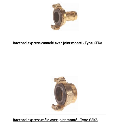
Raccord express cannelé avec joint monté - Type GEKA
Raccord express mâle avec joint monté - Type GEKA