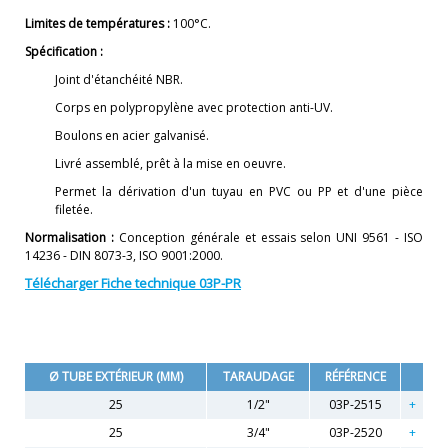
Limites de températures :
100°C.
Spécification :
Joint d'étanchéité NBR.
Corps en polypropylène avec protection anti-UV.
Boulons en acier galvanisé.
Livré assemblé, prêt à la mise en oeuvre.
Permet la dérivation d'un tuyau en PVC ou PP et d'une pièce
filetée.
Normalisation :
Conception générale et essais selon UNI 9561 - ISO
14236 - DIN 8073-3, ISO 9001:2000.
Télécharger Fiche technique 03P-PR
Ø TUBE EXTÉRIEUR (MM)
TARAUDAGE
RÉFÉRENCE
25
1/2"
03P-2515
25
3/4"
03P-2520