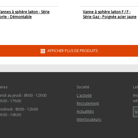
annes à sphère laiton - Série
Vanne à sphère laiton F / F -
forte - Démontable
Série Gaz - Poignée acier jaune
AFFICHER PLUS DE PRODUITS
ires
Société
Le
undi au jeudi : 8h00 - 12h00
L'activité
In
3h30 - 17h00
in
Recrutement
endredi : 8h00 - 12h00
Actualités
3h30 - 16h30
Interlocuteurs