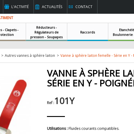
L'ACTIVITÉ
ACTUALITÉS
CONTACT
ÂTIMENT
Réducteurs -
es - Clapets -
Etanchéit
Régulateurs de
Raccords
rotection
Boulonnerie -
pression - Soupapes
>
Autres vannes à sphère laiton
>
Vanne à sphère laiton femelle - Série en Y -
VANNE À SPHÈRE LA
SÉRIE EN Y - POIGN
101Y
Ref :
Utilisations :
Fluides courants compatibles.