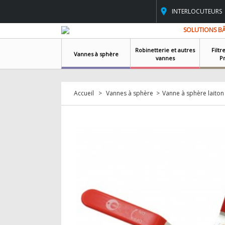
INTERLOCUTEURS
SOLUTIONS B
Robinetterie et autres
Filtr
Vannes à sphère
vannes
P
Accueil
>
Vannes à sphère
>
Vanne à sphère laiton