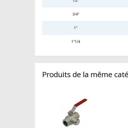
1/2"
3/4"
1"
1"1/4
Produits de la même caté