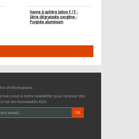
Vanne à sphère laiton F / F -
Série dégraissée oxygène -
Poignée aluminium
ttre d'informations
scrivez-vous à notre newsletter pour recevoir des
fos sur les nouveautés ADG