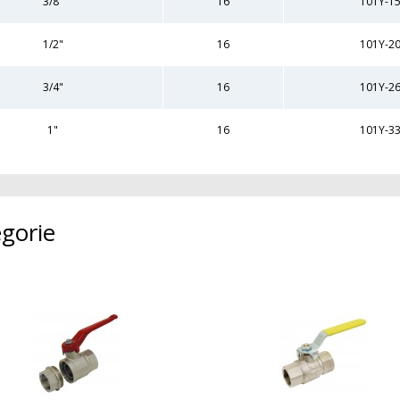
3/8"
16
101Y-1
1/2"
16
101Y-2
3/4"
16
101Y-2
1"
16
101Y-3
gorie