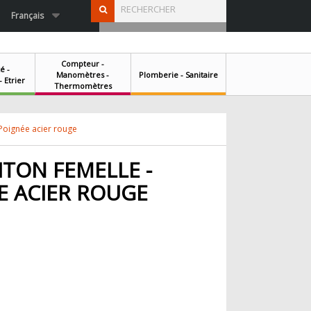
Français
MA SÉLECTION
Compteur -
é -
Manomètres -
Plomberie - Sanitaire
 Etrier
Thermomètres
 Poignée acier rouge
ITON FEMELLE -
ÉE ACIER ROUGE