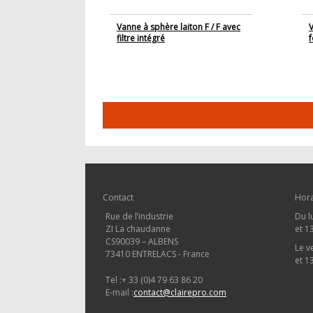
Vanne à sphère laiton F / F avec
V
filtre intégré
Contact
Hora
Rue de l’industrie
Du l
ZI La chaudanne
et 1
CS90039 – ALBENS
Le v
73410 ENTRELACS - France
et 1
Tel :
+ 33 (0)4 79 63 86 20
E-mail :
contact@clairepro.com