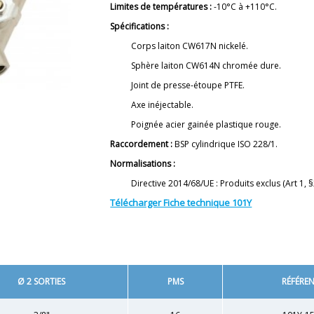
Limites de températures :
-10°C à +110°C.
Spécifications :
Corps laiton CW617N nickelé.
Sphère laiton CW614N chromée dure.
Joint de presse-étoupe PTFE.
Axe inéjectable.
Poignée acier gainée plastique rouge.
Raccordement :
BSP cylindrique ISO 228/1.
Normalisations :
Directive 2014/68/UE : Produits exclus (Art 1, §
Télécharger Fiche technique 101Y
Ø 2 SORTIES
PMS
RÉFÉRE