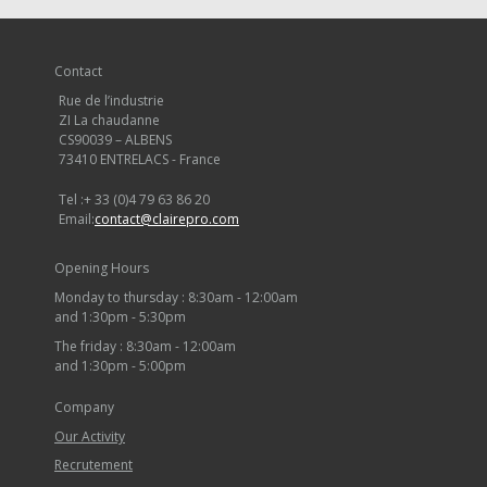
Contact
Rue de l’industrie
ZI La chaudanne
CS90039 – ALBENS
73410 ENTRELACS - France
Tel :
+ 33 (0)4 79 63 86 20
Email:
contact@clairepro.com
Opening Hours
Monday to thursday : 8:30am - 12:00am
and 1:30pm - 5:30pm
The friday : 8:30am - 12:00am
and 1:30pm - 5:00pm
Company
Our Activity
Recrutement